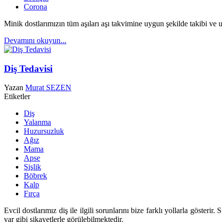
Corona
Minik dostlarımızın tüm aşıları aşı takvimine uygun şekilde takibi v
Devamını okuyun...
Diş Tedavisi
Yazan
Murat SEZEN
Etiketler
Diş
Yalanma
Huzursuzluk
Ağız
Mama
Apse
Şişlik
Böbrek
Kalp
Fırça
Evcil dostlarımız diş ile ilgili sorunlarını bize farklı yollarla göste
var gibi şikayetlerle görülebilmektedir.