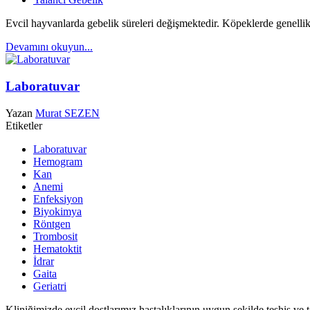
Evcil hayvanlarda gebelik süreleri değişmektedir.
Köpeklerde genellik
Devamını okuyun...
Laboratuvar
Yazan
Murat SEZEN
Etiketler
Laboratuvar
Hemogram
Kan
Anemi
Enfeksiyon
Biyokimya
Röntgen
Trombosit
Hematoktit
İdrar
Gaita
Geriatri
Kliniğimizde evcil dostlarımız hastalıklarının uygun şekilde teşhis ve