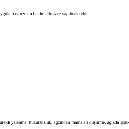
e uygulaması uzman hekimlerimizce yapılmaktadır.
rir. Sürekli yalanma, huzursuzluk, ağzından mamaları düşürme, ağızda şişl