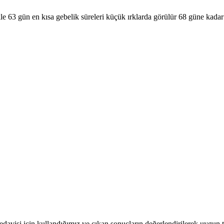
le 63 gün en kısa gebelik süreleri küçük ırklarda görülür 68 güne kada
 tedavisi için kullandığımız ve çıkan sonuçların değerlendirilerek uygun