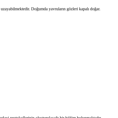
r uzayabilmektedir. Doğumda yavruların gözleri kapalı doğar.
 tedavi protokollerinin oluşturulacağı bir bölüm bulunmaktadır.