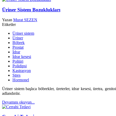
Üriner Sistem Bozuklukları
Yazan
Murat SEZEN
Etiketler
Üriner sistem
Üriner
Böbrek
Prostat
İdrar
İdrar kesesi
Poliüri
Polidipsi
Kastrasyon
Stres
Hormonel
Üriner sistem başlıca böbrekler, üreterler, idrar kesesi, üretra, genito
adlandırılır.
Devamını okuyun...