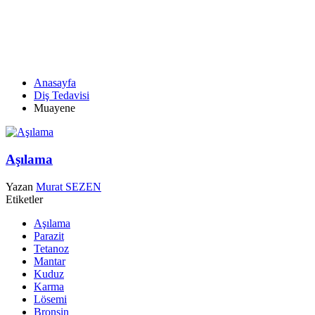
MUAYENE
Anasayfa
Diş Tedavisi
Muayene
Aşılama
Yazan
Murat SEZEN
Etiketler
Aşılama
Parazit
Tetanoz
Mantar
Kuduz
Karma
Lösemi
Bronşin